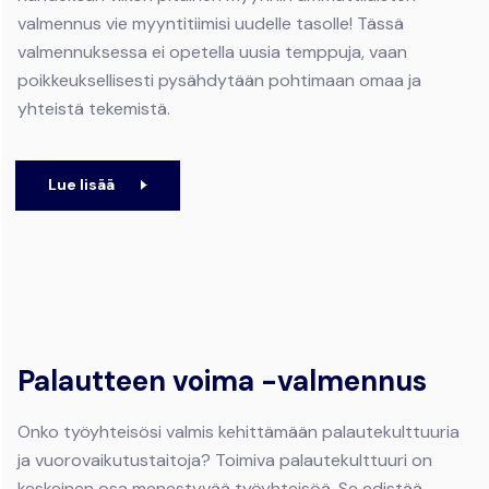
valmennus vie myyntitiimisi uudelle tasolle! Tässä
valmennuksessa ei opetella uusia temppuja, vaan
poikkeuksellisesti pysähdytään pohtimaan omaa ja
yhteistä tekemistä.
Lue lisää
Palautteen voima -valmennus
Onko työyhteisösi valmis kehittämään palautekulttuuria
ja vuorovaikutustaitoja? Toimiva palautekulttuuri on
keskeinen osa menestyvää työyhteisöä. Se edistää