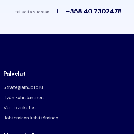
+358 40 7302478
…tai soita suoraan
Palvelut
Strategiamuotoilu
Työn kehittäminen
Vuorovaikutus
Johtamisen kehittäminen