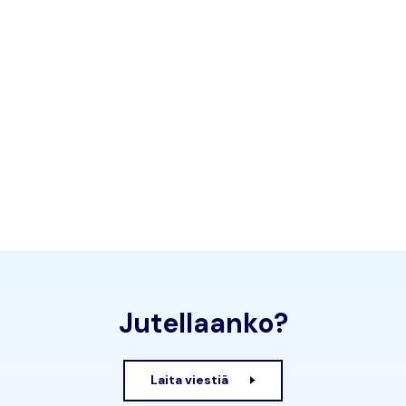
Jutellaanko?
Laita viestiä